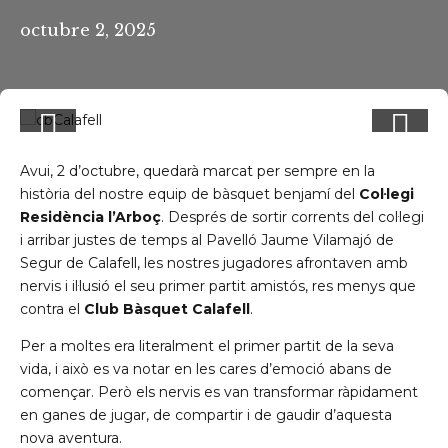
octubre 2, 2025
Avui, 2 d’octubre, quedarà marcat per sempre en la
història del nostre equip de bàsquet benjamí del
Col·legi
Residència l’Arboç
. Després de sortir corrents del col·legi
i arribar justes de temps al Pavelló Jaume Vilamajó de
Segur de Calafell, les nostres jugadores afrontaven amb
nervis i il·lusió el seu primer partit amistós, res menys que
contra el
Club Bàsquet Calafell
.
Per a moltes era literalment el primer partit de la seva
vida, i això es va notar en les cares d’emoció abans de
començar. Però els nervis es van transformar ràpidament
en ganes de jugar, de compartir i de gaudir d’aquesta
nova aventura.