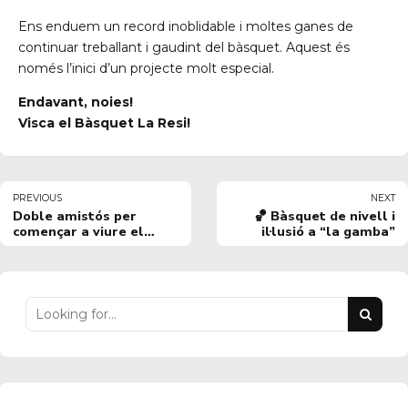
Ens enduem un record inoblidable i moltes ganes de
continuar treballant i gaudint del bàsquet. Aquest és
només l’inici d’un projecte molt especial.
Endavant, noies!
Visca el Bàsquet La Resi!
PREVIOUS
NEXT
Doble amistós per
🏀 Bàsquet de nivell i
començar a viure el
il·lusió a “la gamba”
bàsquet a la Resi! 🏀