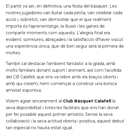
El partit va ser, en definitiva, una festa del bàsquet. Les
nostres jugadores van lluitar cada pilota, van celebrar cada
acció i, sobretot, van demostrar que el que realment
importa és l’aprenentatge, la il·lusió i les ganes de
compartir moments com aquests. L’alegria final era
evident: somriures, abraçades i la satisfacció d’haver viscut
una experiència única, que de ben segur serà la primera de
moltes.
També cal destacar l’ambient fantàstic a la grada, amb
molts familiars donant suport i animant, així com l’acollida
del CB Calafell, que ens va rebre amb els braços oberts i
amb qui creiem, hem començat a construir una bonica
amistat esportiva.
Volem agrair sincerament al
Club Bàsquet Calafell
la
seva disponibilitat i totes les facilitats que ens han donat
per fer possible aquest primer amistós. Sense la seva
col·laboració i la seva actitud oberta i positiva, aquest debut
tan especial no hauria estat igual.