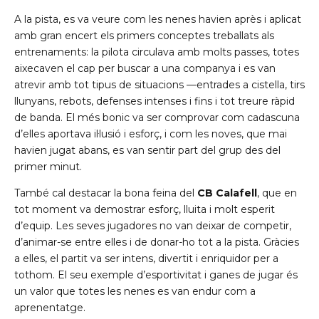
A la pista, es va veure com les nenes havien après i aplicat
amb gran encert els primers conceptes treballats als
entrenaments: la pilota circulava amb molts passes, totes
aixecaven el cap per buscar a una companya i es van
atrevir amb tot tipus de situacions —entrades a cistella, tirs
llunyans, rebots, defenses intenses i fins i tot treure ràpid
de banda. El més bonic va ser comprovar com cadascuna
d’elles aportava il·lusió i esforç, i com les noves, que mai
havien jugat abans, es van sentir part del grup des del
primer minut.
També cal destacar la bona feina del
CB Calafell
, que en
tot moment va demostrar esforç, lluita i molt esperit
d’equip. Les seves jugadores no van deixar de competir,
d’animar-se entre elles i de donar-ho tot a la pista. Gràcies
a elles, el partit va ser intens, divertit i enriquidor per a
tothom. El seu exemple d’esportivitat i ganes de jugar és
un valor que totes les nenes es van endur com a
aprenentatge.