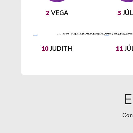
2
VEGA
3
JÚL
10
JUDITH
11
JÚ
Cone