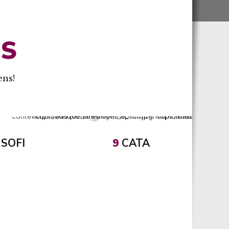
ES
ens!
SOFI
9
CATA